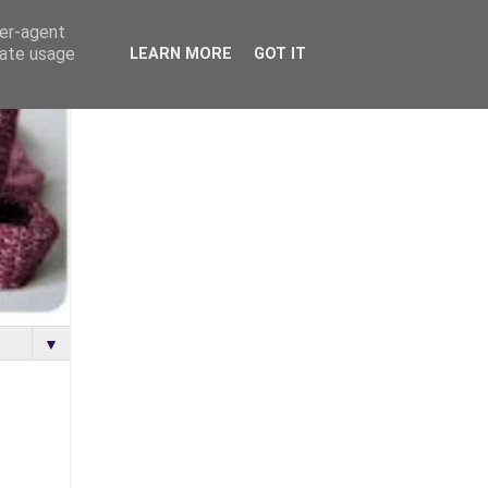
ser-agent
rate usage
LEARN MORE
GOT IT
▼