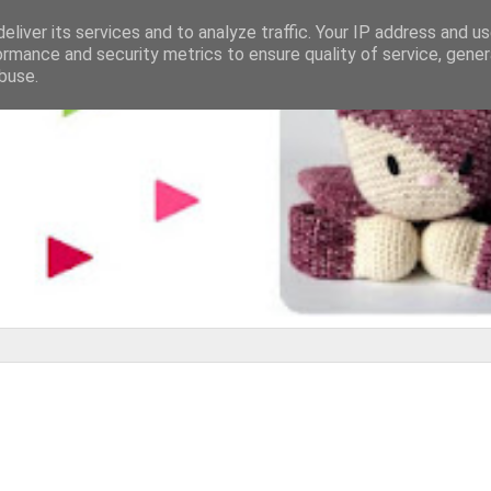
eliver its services and to analyze traffic. Your IP address and u
ormance and security metrics to ensure quality of service, gene
buse.