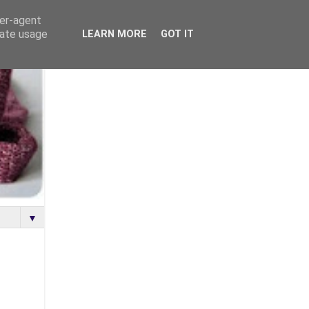
ser-agent
rate usage
LEARN MORE
GOT IT
▼