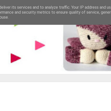
eliver its services and to analyze traffic. Your IP address and u
ormance and security metrics to ensure quality of service, gene
buse.