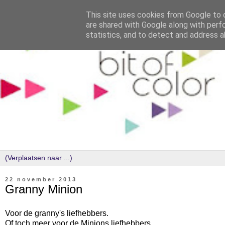
This site uses cookies from Google to d
are shared with Google along with perf
statistics, and to detect and address a
22 november 2013
Granny Minion
Voor de granny's liefhebbers.
Of toch meer voor de Minions liefhebbers.