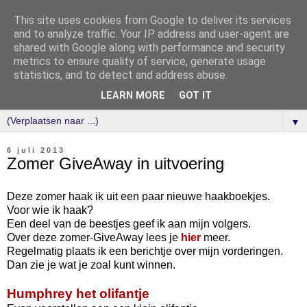
This site uses cookies from Google to deliver its services
and to analyze traffic. Your IP address and user-agent are
shared with Google along with performance and security
metrics to ensure quality of service, generate usage
statistics, and to detect and address abuse.
LEARN MORE
GOT IT
▼
6 juli 2013
Zomer GiveAway in uitvoering
Deze zomer haak ik uit een paar nieuwe haakboekjes.
Voor wie ik haak?
Een deel van de beestjes geef ik aan mijn volgers.
Over deze zomer-GiveAway lees je
hier
meer.
Regelmatig plaats ik een berichtje over mijn vorderingen.
Dan zie je wat je zoal kunt winnen.
Humphrey het olifantje