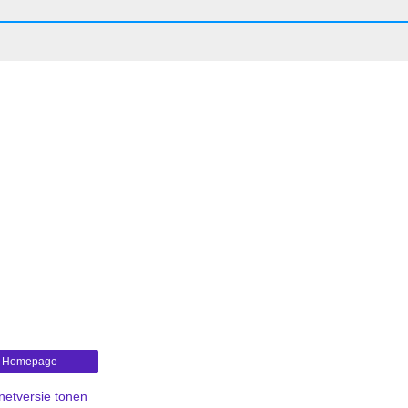
Homepage
rnetversie tonen