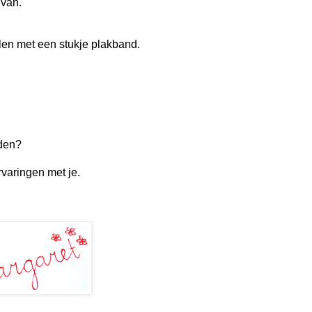
 van.
en met een stukje plakband.
lden?
rvaringen met je.