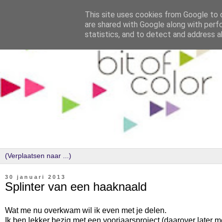
This site uses cookies from Google to d
are shared with Google along with perf
statistics, and to detect and address a
30 januari 2013
Splinter van een haaknaald
Wat me nu overkwam wil ik even met je delen.
Ik ben lekker bezig met een voorjaarsproject (daarover later m