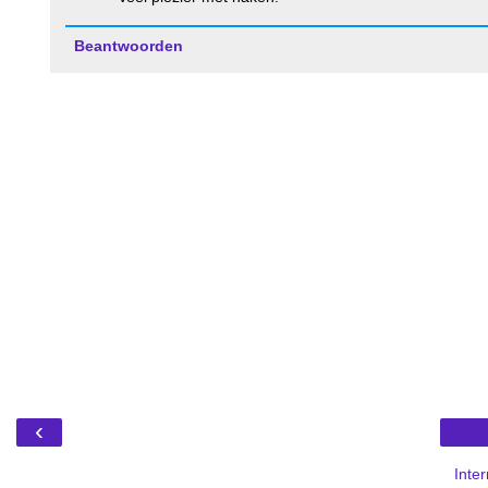
Beantwoorden
‹
Inte