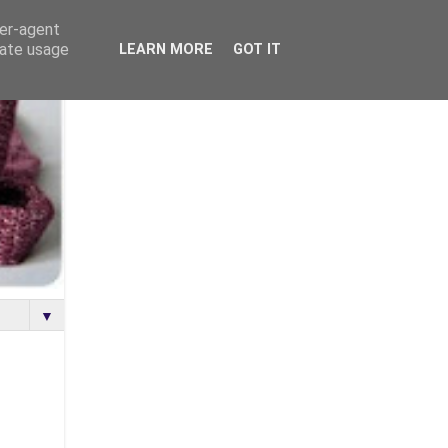
ser-agent
rate usage
LEARN MORE
GOT IT
▼